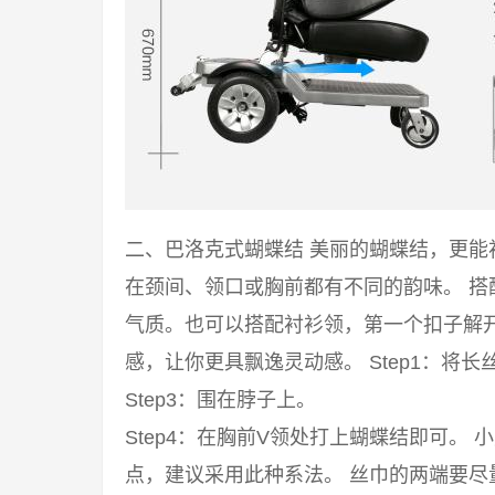
二、巴洛克式蝴蝶结 美丽的蝴蝶结，更
在颈间、领口或胸前都有不同的韵味。 
气质。也可以搭配衬衫领，第一个扣子解
感，让你更具飘逸灵动感。 Step1：将长丝
Step3：围在脖子上。
Step4：在胸前V领处打上蝴蝶结即可。
点，建议采用此种系法。 丝巾的两端要