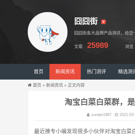
囧囧街
囧囧街各大品牌产品测评，给您
25989
文章
浏览
囧囧街
首页
新闻资讯
热门测评
精选测
首页
»
新闻资讯
»
正文内容
淘宝白菜白菜群，是
sunder1987
2021-03-
最近揍专小编发现很多小伙伴对淘宝白菜