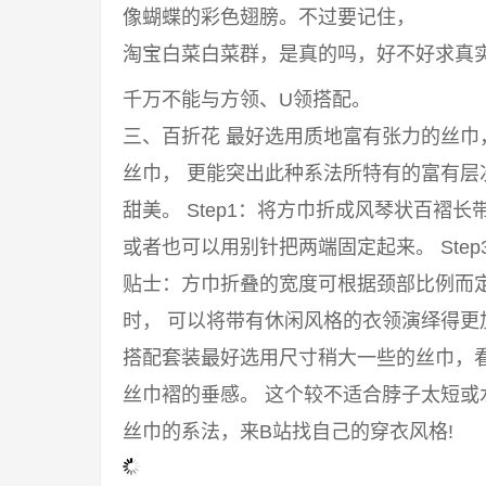
像蝴蝶的彩色翅膀。不过要记住，
淘宝白菜白菜群，是真的吗，好不好求真
千万不能与方领、U领搭配。
三、百折花 最好选用质地富有张力的丝
丝巾， 更能突出此种系法所特有的富有
甜美。 Step1：将方巾折成风琴状百褶长
或者也可以用别针把两端固定起来。 Ste
贴士：方巾折叠的宽度可根据颈部比例而
时， 可以将带有休闲风格的衣领演绎得
搭配套装最好选用尺寸稍大一些的丝巾，
丝巾褶的垂感。 这个较不适合脖子太短或
丝巾的系法，来B站找自己的穿衣风格!