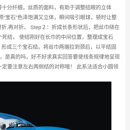
得十分纤细，丝质的面料，有助于调整结眼的立体
颗“宝石”色泽饱满又立体，瞬间吸引眼球，顿时让整
对折,再对折。 Step２：折成长条形状后，把丝巾绕在
个死结， 使结刚好在长巾的中间位置，整理成宝石
结，形成三个宝石结。将丝巾两端拉到颈后，以平结固
群，是真的吗，好不好求真实回答要使线条规律地呈现
一定要注意左右两侧结的对称哦！ 此系法适合小圆领