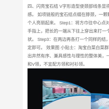
四、闪亮宝石结 V字形造型使颈部线条显
感。 如项链般的宝石结点缀在脖颈，一颗
个人亮丽起来。 Step1：将方巾往中心点
手指上，把长的一端从下往上穿出来打一
状。 Step3：在两边再各打一个同样的
定即可。 效果图 小贴士：淘宝白菜白菜
出井然有序、兼具感性与理性的整体美，
和V领，不宜配方领和衬衫领。