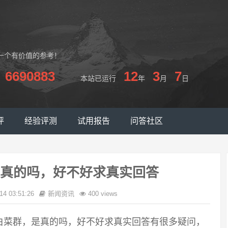
一个有价值的参考！
6690883
12
3
7
本站已运行
年
月
日
评
经验评测
试用报告
问答社区
真的吗，好不好求真实回答
14 03:51:26
新闻资讯
400 views
白菜群，是真的吗，好不好求真实回答有很多疑问，