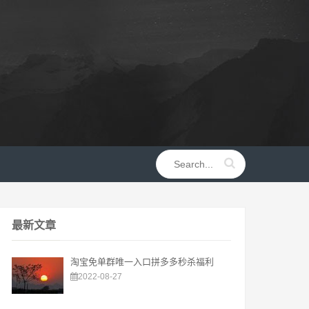
最新文章
淘宝免单群唯一入口拼多多秒杀福利
2022-08-27