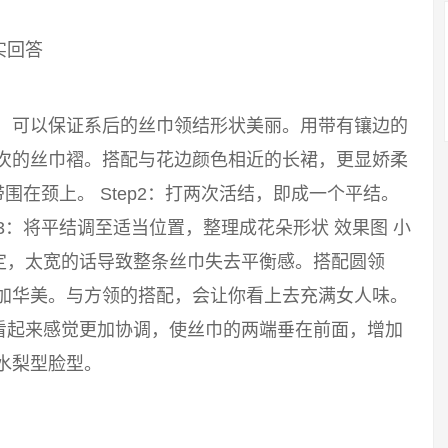
实回答
巾，可以保证系后的丝巾领结形状美丽。用带有镶边的
层次的丝巾褶。搭配与花边颜色相近的长裙，更显娇柔
带围在颈上。 Step2：打两次活结，即成一个平结。
p3：将平结调至适当位置，整理成花朵形状 效果图 小
定，太宽的话导致整条丝巾失去平衡感。搭配圆领
更加华美。与方领的搭配，会让你看上去充满女人味。
看起来感觉更加协调，使丝巾的两端垂在前面，增加
水梨型脸型。