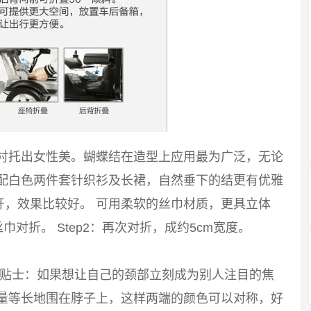
能衬托出女性美。蝴蝶结在造型上应用最为广泛，无论
搭配白色两件套针织衫及长裙，自然垂下的结更有优雅
开，效果比较好。 可用柔软的丝巾材质，更具立体
巾对折。 Step2：再次对折，成约5cm宽度。
 小贴士：如果想让自己的颈部立刻成为别人注目的焦
尽量等长地围在脖子上，这样两端的颜色可以对称，好