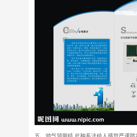
五、帅气领带结 此种系法给人感觉严谨