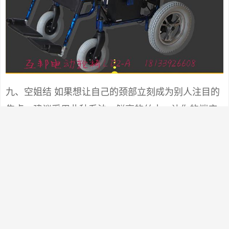
九、空姐结 如果想让自己的颈部立刻成为别人注目的
焦点，建议采用此种系法。鲜亮的丝巾，让你的端庄
笑容立刻变得生动起来。 开在颈间的花朵，即使在寒
冬，也能给人带来温暖和煦的感觉。色彩艳丽的丝
巾，丝毫不显稚气，而且更时尚高雅。 Step1：将大
方巾折成合适的宽度，在脖子上系一个活结。 Step
２：打一个单边蝴蝶结，转至颈侧。将单边蝴蝶结整
理成花朵状。 Step3：将短的一端丝巾角扭紧成麻花