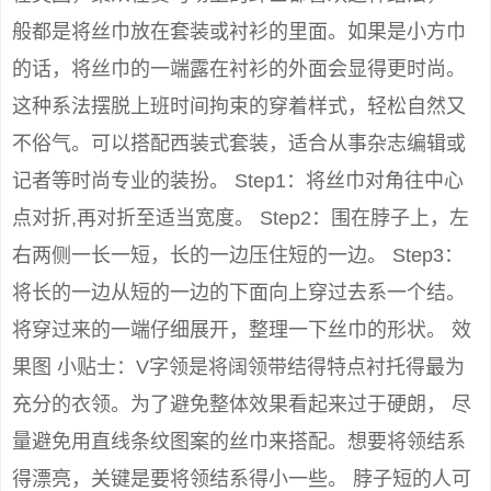
般都是将丝巾放在套装或衬衫的里面。如果是小方巾
的话，将丝巾的一端露在衬衫的外面会显得更时尚。
这种系法摆脱上班时间拘束的穿着样式，轻松自然又
不俗气。可以搭配西装式套装，适合从事杂志编辑或
记者等时尚专业的装扮。 Step1：将丝巾对角往中心
点对折,再对折至适当宽度。 Step2：围在脖子上，左
右两侧一长一短，长的一边压住短的一边。 Step3：
将长的一边从短的一边的下面向上穿过去系一个结。
将穿过来的一端仔细展开，整理一下丝巾的形状。 效
果图 小贴士：V字领是将阔领带结得特点衬托得最为
充分的衣领。为了避免整体效果看起来过于硬朗， 尽
量避免用直线条纹图案的丝巾来搭配。想要将领结系
得漂亮，关键是要将领结系得小一些。 脖子短的人可