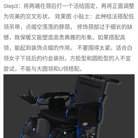
Step3：将两端在颈后打一个活结固定，再将正面调整
为完美的交叉形状。 效果图 小贴士：此种结法搭配低
领吊带，点缀空荡荡的脖颈， 修饰颈部过于细长的缺
憾，既保暖又能塑造高贵典雅的形象。如果搭配高
领，能起到装饰点缀的作用。 不要围得太紧。适合白
领女子下班后的约会装扮。方脸型和圆脸型的人不宜
尝试，不能与大圆领和U领搭配。