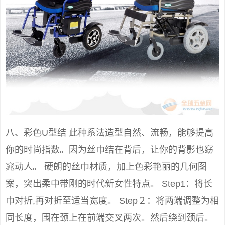
八、彩色U型结 此种系法造型自然、流畅，能够提高
你的时尚指数。因为丝巾结在背后，让你的背影也窈
窕动人。 硬朗的丝巾材质，加上色彩艳丽的几何图
案，突出柔中带刚的时代新女性特点。 Step1：将长
巾对折,再对折至适当宽度。 Step２：将两端调整为相
同长度，围在颈上在前端交叉两次。然后绕到颈后。