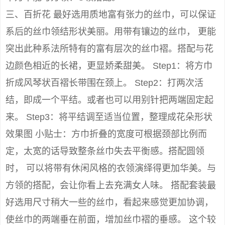
三、百折花 最好选用质地富有张力的丝巾，可以保证
系后的丝巾领结形状美丽。用带有镶边的丝巾， 更能
突出此种系法所特有的富有层次的丝巾褶。搭配与花
边颜色相近的长裙，更显娇柔甜美。 Step1：将方巾
折成风琴状百褶长带围在颈上。 Step2：打两次活
结，即成一个平结。或者也可以用别针把两端固定起
来。 Step3：将平结调至适当位置，整理成花朵形状
效果图 小贴士：方巾折叠的宽度可根据颈部比例而
定，太宽的话导致整条丝巾失去平衡感。搭配圆领
时， 可以将带有休闲风格的衣领演绎得更加华美。与
方领的搭配，会让你看上去充满女人味。 搭配套装最
好选用尺寸稍大一些的丝巾，看起来感觉更加协调，
使丝巾的两端垂在前面，增加丝巾褶的垂感。 这个较