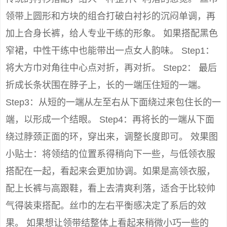
领带上圆形和方块的组合打破白衬衫的沉闷单调，再
加上合身长裤，给人专业干练的形象。 如果搭配黑色
窄裙，中性干练中也能带出一点女人韵味。 Step1：
将大方巾对角往中心点对折，再对折。 Step2： 最后
折成长条状围在脖子上，长的一端压住短的一端。
Step3：从短的一端从左至右从下面绕过来包住长的一
端，以形成一个结眼。 Step4：再将长的一端从下面
绕过脖颈正面的环，穿出来，调整长度即可。 效果图
小贴士：将领结的位置系得稍向下一些，与低领衣服
搭配在一起，看起来会更加协调。如果是高领衣服，
配上长裤与高跟鞋，看上去清爽利落，适合于比较帅
气得装束搭配。丝巾的左右平衡感决定了系后的效
果。 如果想让领带结整体上看起来稍微小巧一些的