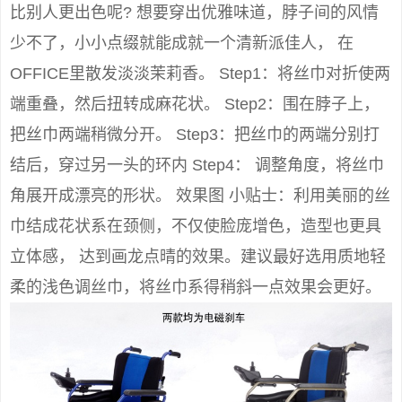
比别人更出色呢? 想要穿出优雅味道，脖子间的风情
少不了，小小点缀就能成就一个清新派佳人， 在
OFFICE里散发淡淡茉莉香。 Step1：将丝巾对折使两
端重叠，然后扭转成麻花状。 Step2：围在脖子上，
把丝巾两端稍微分开。 Step3：把丝巾的两端分别打
结后，穿过另一头的环内 Step4： 调整角度，将丝巾
角展开成漂亮的形状。 效果图 小贴士：利用美丽的丝
巾结成花状系在颈侧，不仅使脸庞增色，造型也更具
立体感， 达到画龙点晴的效果。建议最好选用质地轻
柔的浅色调丝巾，将丝巾系得稍斜一点效果会更好。