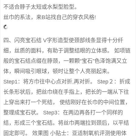
不适合脖子太短或水梨型脸型。
丝巾的系法，来B站找自己的穿衣风格!
四、闪亮宝石结 V字形造型使颈部线条显得十分纤
细，丝质的面料，有助于调整结眼的立体感。 如项链
般的宝石结点缀在脖颈，一颗颗“宝石”色泽饱满又立
体，瞬间吸引眼球，顿时让整个人亮丽起来。
Step1：将方巾往中心点对折,再对折。 Step２：折成
长条形状后，把丝巾绕在手指上，把长的一端从下往
上穿出来打一个死结， 使结刚好在长巾的中间位置，
整理成宝石状。 Step3：在两边再各打一个同样的
结，形成三个宝石结。将丝巾两端拉到颈后，以平结
固定即可。 效果图 小贴士：亚适制氧机评测使用体