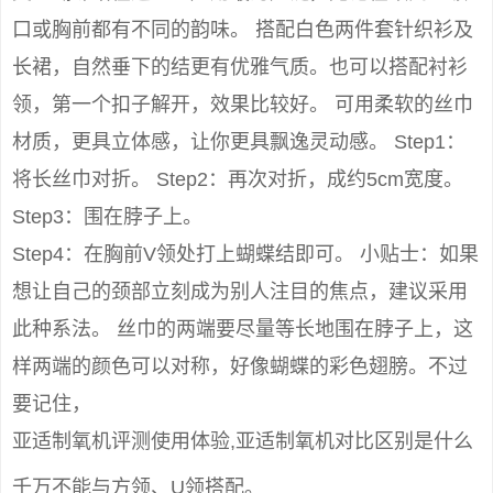
口或胸前都有不同的韵味。 搭配白色两件套针织衫及
长裙，自然垂下的结更有优雅气质。也可以搭配衬衫
领，第一个扣子解开，效果比较好。 可用柔软的丝巾
材质，更具立体感，让你更具飘逸灵动感。 Step1：
将长丝巾对折。 Step2：再次对折，成约5cm宽度。
Step3：围在脖子上。
Step4：在胸前V领处打上蝴蝶结即可。 小贴士：如果
想让自己的颈部立刻成为别人注目的焦点，建议采用
此种系法。 丝巾的两端要尽量等长地围在脖子上，这
样两端的颜色可以对称，好像蝴蝶的彩色翅膀。不过
要记住，
亚适制氧机评测使用体验,亚适制氧机对比区别是什么
千万不能与方领、U领搭配。