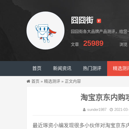
囧囧街
囧囧街各大品牌产品测评，给您
25989
文章
浏览
囧囧街
首页
新闻资讯
热门测评
精选测
首页
»
精选测评
»
正文内容
淘宝京东内购
sunder1987
2021-03-
最近琢资小编发现很多小伙伴对淘宝京东