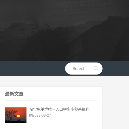
最新文章
淘宝免单群唯一入口拼多多秒杀福利
2022-08-27