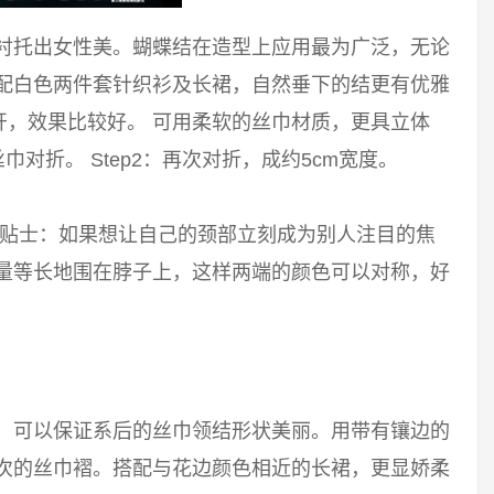
能衬托出女性美。蝴蝶结在造型上应用最为广泛，无论
搭配白色两件套针织衫及长裙，自然垂下的结更有优雅
开，效果比较好。 可用柔软的丝巾材质，更具立体
巾对折。 Step2：再次对折，成约5cm宽度。
 小贴士：如果想让自己的颈部立刻成为别人注目的焦
尽量等长地围在脖子上，这样两端的颜色可以对称，好
巾，可以保证系后的丝巾领结形状美丽。用带有镶边的
层次的丝巾褶。搭配与花边颜色相近的长裙，更显娇柔