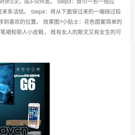
：对折2次，成3-5cm宽。 Step3：丝巾一长一短拉
系活结。 Step4：将从下面穿过来的一端绕过较
移到喜欢的位置。 效果图?小贴士：花色图案简单的
笔裙和丽人小皮鞋， 既有女人的斯文又有女生的可