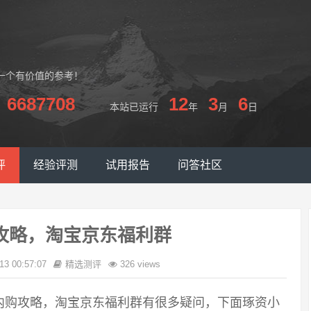
一个有价值的参考！
6687708
12
3
6
本站已运行
年
月
日
评
经验评测
试用报告
问答社区
攻略，淘宝京东福利群
13 00:57:07
精选测评
326 views
内购攻略，淘宝京东福利群有很多疑问，下面琢资小