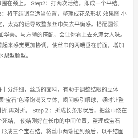
带围在颈上。 Step2：打两次活结，即成一个平结。
p3：将平结调至适当位置，整理成花朵形状 效果图 小
定，太宽的话导致整条丝巾失去平衡感。搭配圆领
更加华美。与方领的搭配，会让你看上去充满女人味。
看起来感觉更加协调，使丝巾的两端垂在前面，增加
水梨型脸型。
得十分纤细，丝质的面料，有助于调整结眼的立体
颗“宝石”色泽饱满又立体，瞬间吸引眼球，顿时让整
对折,再对折。 Step２：折成长条形状后，把丝巾绕在
个死结， 使结刚好在长巾的中间位置，整理成宝石
结，形成三个宝石结。将丝巾两端拉到颈后，以平结固