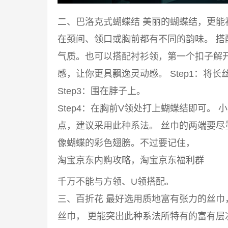
二、巴洛克式蝴蝶结 美丽的蝴蝶结，更
在颈间、领口或胸前都有不同的韵味。 
气质。也可以搭配衬衫领，第一个扣子解
感，让你更具飘逸灵动感。 Step1：将长丝
Step3：围在脖子上。
Step4：在胸前V领处打上蝴蝶结即可。
点，建议采用此种系法。 丝巾的两端要
像蝴蝶的彩色翅膀。不过要记住，
淘宝京东内购攻略，淘宝京东福利群
千万不能与方领、U领搭配。
三、百折花 最好选用质地富有张力的丝
丝巾， 更能突出此种系法所特有的富有