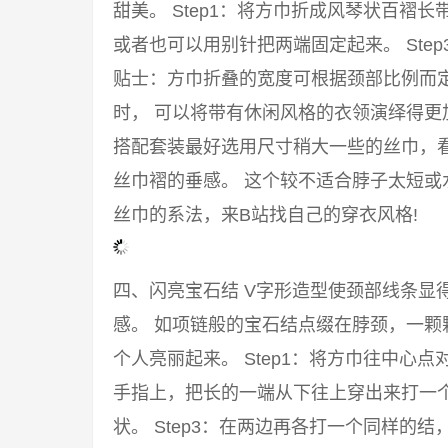
甜美。 Step1：将方巾折成风琴状百褶长
或者也可以用别针把两端固定起来。 Ste
贴士：方巾折叠的宽度可根据颈部比例而
时， 可以将带有休闲风格的衣领演绎得
搭配套装最好选用尺寸稍大一些的丝巾，
丝巾褶的垂感。 这个较不适合脖子太短或
丝巾的系法，来B站找自己的穿衣风格!
四、闪亮宝石结 V字形造型使颈部线条显
感。 如项链般的宝石结点缀在脖颈，一颗
个人亮丽起来。 Step1：将方巾往中心点
手指上，把长的一端从下往上穿出来打一
状。 Step3：在两边再各打一个同样的